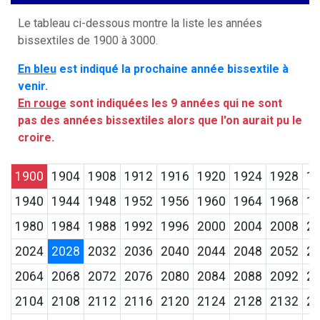
Le tableau ci-dessous montre la liste les années
bissextiles de 1900 à 3000.
En bleu
est indiqué la prochaine année bissextile à
venir.
En rouge
sont indiquées les 9 années qui ne sont
pas des années bissextiles alors que l'on aurait pu le
croire.
1900
1904
1908
1912
1916
1920
1924
1928
1
1940
1944
1948
1952
1956
1960
1964
1968
1
1980
1984
1988
1992
1996
2000
2004
2008
2
2024
2028
2032
2036
2040
2044
2048
2052
2
2064
2068
2072
2076
2080
2084
2088
2092
2
2104
2108
2112
2116
2120
2124
2128
2132
2