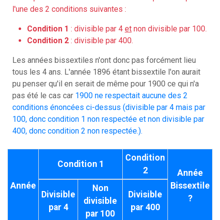
l'une des 2 conditions suivantes :
Condition 1
: divisible par 4
et
non divisible par 100.
Condition 2
: divisible par 400.
Les années bissextiles n'ont donc pas forcément lieu
tous les 4 ans. L'année 1896 étant bissextile l'on aurait
pu penser qu'il en serait de même pour 1900 ce qui n'a
pas été le cas car
1900 ne respectait aucune des 2
conditions énoncées ci-dessus (divisible par 4 mais par
100, donc condition 1 non respectée et non divisible par
400, donc condition 2 non respectée.).
Condition
Condition 1
2
Année
Année
Bissextile
Non
Divisible
Divisible
?
divisible
par 4
par 400
par 100